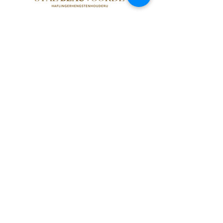
Gino Verplancke - Charlotte Michiels
Korenbloemstraat
145 - 8820
Torhout
tel
+32(0)50-79.04.03
+32(0)497-255.355
(Gino)
+32(0)475-401.902
(Charlotte)
info@stal-beauvoorde.be
www.stal-beauvoorde.be